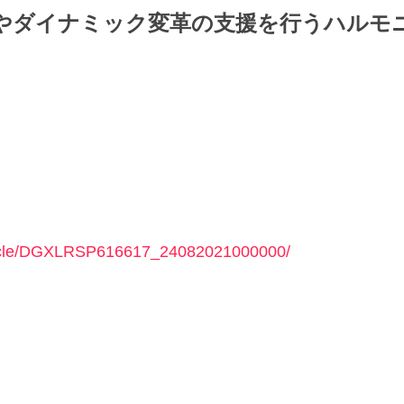
やダイナミック変革の支援を行うハルモ
rticle/DGXLRSP616617_24082021000000/